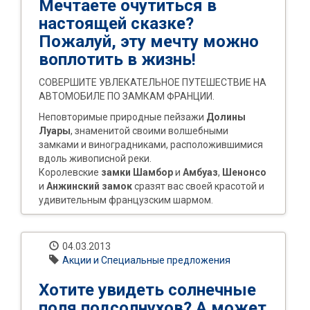
Мечтаете очутиться в
настоящей сказке?
Пожалуй, эту мечту можно
воплотить в жизнь!
СОВЕРШИТЕ УВЛЕКАТЕЛЬНОЕ ПУТЕШЕСТВИЕ НА
АВТОМОБИЛЕ ПО ЗАМКАМ ФРАНЦИИ.
Неповторимые природные пейзажи
Долины
Луары
, знаменитой своими волшебными
замками и виноградниками, расположившимися
вдоль живописной реки.
Королевские
замки Шамбор
и
Амбуаз
,
Шенонсо
и
Анжинский замок
сразят вас своей красотой и
удивительным французским шармом.
04.03.2013
Акции и Специальные предложения
Хотите увидеть солнечные
поля подсолнухов? А может