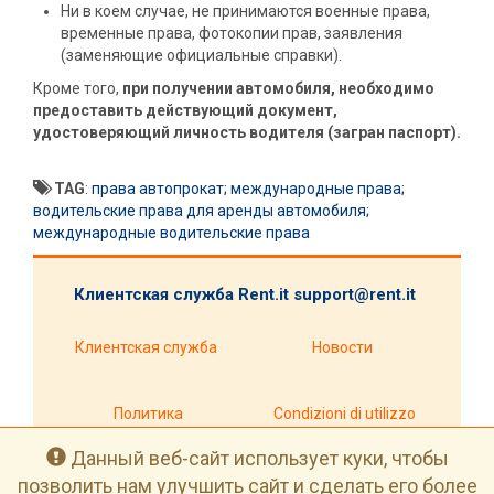
Ни в коем случае, не принимаются военные права,
временные права, фотокопии прав, заявления
(заменяющие официальные справки).
Кроме того,
при получении автомобиля, необходимо
предоставить действующий документ,
удостоверяющий личность водителя (загран паспорт).
TAG
:
права автопрокат; международные права;
водительские права для аренды автомобиля;
международные водительские права
Клиентская служба Rent.it
support@rent.it
Клиентская служба
Новости
Политика
Condizioni di utilizzo
конфиденциальности
Данный веб-сайт использует куки, чтобы
позволить нам улучшить сайт и сделать его более
1999-2026 Rent.it Srl - НДС IT01390700902 -